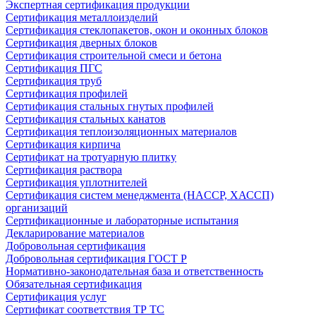
Экспертная сертификация продукции
Сертификация металлоизделий
Сертификация стеклопакетов, окон и оконных блоков
Сертификация дверных блоков
Сертификация строительной смеси и бетона
Сертификация ПГС
Сертификация труб
Сертификация профилей
Сертификация стальных гнутых профилей
Сертификация стальных канатов
Сертификация теплоизоляционных материалов
Сертификация кирпича
Сертификат на тротуарную плитку
Сертификация раствора
Сертификация уплотнителей
Сертификация систем менеджмента (HACCP, ХАССП)
организаций
Сертификационные и лабораторные испытания
Декларирование материалов
Добровольная сертификация
Добровольная сертификация ГОСТ Р
Нормативно-законодательная база и ответственность
Обязательная сертификация
Сертификация услуг
Сертификат соответствия ТР ТС