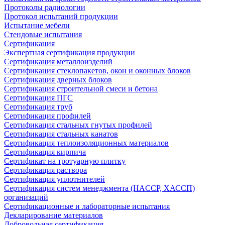
Протоколы радиологии
Протокол испытаний продукции
Испытание мебели
Стендовые испытания
Сертификация
Экспертная сертификация продукции
Сертификация металлоизделий
Сертификация стеклопакетов, окон и оконных блоков
Сертификация дверных блоков
Сертификация строительной смеси и бетона
Сертификация ПГС
Сертификация труб
Сертификация профилей
Сертификация стальных гнутых профилей
Сертификация стальных канатов
Сертификация теплоизоляционных материалов
Сертификация кирпича
Сертификат на тротуарную плитку
Сертификация раствора
Сертификация уплотнителей
Сертификация систем менеджмента (HACCP, ХАССП)
организаций
Сертификационные и лабораторные испытания
Декларирование материалов
Добровольная сертификация