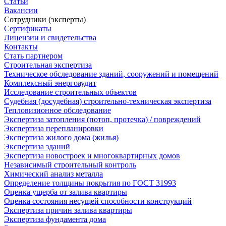
Статьи
Вакансии
Сотрудники (эксперты)
Сертификаты
Лицензии и свидетельства
Контакты
Стать партнером
Строительная экспертиза
Техническое обследование зданий, сооружений и помещений
Комплексный энергоаудит
Исследование строительных объектов
Судебная (досудебная) строительно-техническая экспертиза
Тепловизионное обследование
Экспертиза затопления (потоп, протечка) / повреждений
Экспертиза перепланировки
Экспертиза жилого дома (жилья)
Экспертиза зданий
Экспертиза новостроек и многоквартирных домов
Независимый строительный контроль
Химический анализ металла
Определение толщины покрытия по ГОСТ 31993
Оценка ущерба от залива квартиры
Оценка состояния несущей способности конструкций
Экспертиза причин залива квартиры
Экспертиза фундамента дома