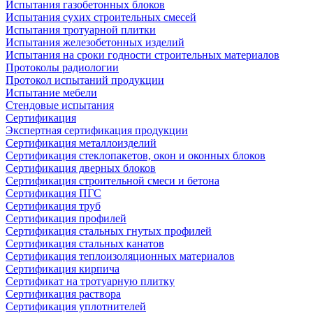
Испытания газобетонных блоков
Испытания сухих строительных смесей
Испытания тротуарной плитки
Испытания железобетонных изделий
Испытания на сроки годности строительных материалов
Протоколы радиологии
Протокол испытаний продукции
Испытание мебели
Стендовые испытания
Сертификация
Экспертная сертификация продукции
Сертификация металлоизделий
Сертификация стеклопакетов, окон и оконных блоков
Сертификация дверных блоков
Сертификация строительной смеси и бетона
Сертификация ПГС
Сертификация труб
Сертификация профилей
Сертификация стальных гнутых профилей
Сертификация стальных канатов
Сертификация теплоизоляционных материалов
Сертификация кирпича
Сертификат на тротуарную плитку
Сертификация раствора
Сертификация уплотнителей