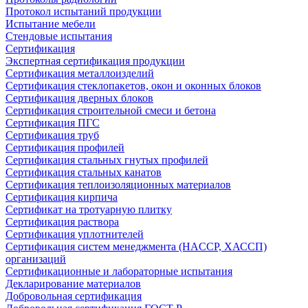
Протокол испытаний продукции
Испытание мебели
Стендовые испытания
Сертификация
Экспертная сертификация продукции
Сертификация металлоизделий
Сертификация стеклопакетов, окон и оконных блоков
Сертификация дверных блоков
Сертификация строительной смеси и бетона
Сертификация ПГС
Сертификация труб
Сертификация профилей
Сертификация стальных гнутых профилей
Сертификация стальных канатов
Сертификация теплоизоляционных материалов
Сертификация кирпича
Сертификат на тротуарную плитку
Сертификация раствора
Сертификация уплотнителей
Сертификация систем менеджмента (HACCP, ХАССП)
организаций
Сертификационные и лабораторные испытания
Декларирование материалов
Добровольная сертификация