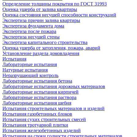
Определение толщины покрытия по ГОСТ 31993
Оценка ущерба от залива квартиры
Оценка состояния несущей способности конструкций
Экспертиза причин залива квартиры
Экспертиза фундамента дома
Экспертиза после пожара
Экспертиза несущей стены
Экспертиза капитального строительства
Оценка ущерба от затопления, пожара, аварий
Установление раздела домовладения
Испытания
Лабораторные испытания
Натурные испытания
Неразрушающий контроль
Лабораторные испытания бетона
Лабораторные испытания дорожных материалов
Лабораторные испытания кирпичей
Лабораторные испытания раствора
Лабораторные испытания щебня
Испытания строительных материалов и изделий
Испытания газобетонных блоков
Испытания сухих строительных смесей
Испытания тротуарной плитки
Испытания железобетонных изделий
Испытания на сроки годности строительных материалов