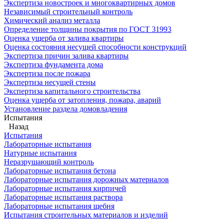
Экспертиза новостроек и многоквартирных домов
Независимый строительный контроль
Химический анализ металла
Определение толщины покрытия по ГОСТ 31993
Оценка ущерба от залива квартиры
Оценка состояния несущей способности конструкций
Экспертиза причин залива квартиры
Экспертиза фундамента дома
Экспертиза после пожара
Экспертиза несущей стены
Экспертиза капитального строительства
Оценка ущерба от затопления, пожара, аварий
Установление раздела домовладения
Испытания
Назад
Испытания
Лабораторные испытания
Натурные испытания
Неразрушающий контроль
Лабораторные испытания бетона
Лабораторные испытания дорожных материалов
Лабораторные испытания кирпичей
Лабораторные испытания раствора
Лабораторные испытания щебня
Испытания строительных материалов и изделий