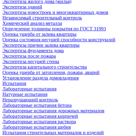
Экспертиза жилого дома (жилья)
Экспертиза зданий
Экспертиза новостроек и многоквартирных домов
Независимый строительный контроль
Химический анализ металла
Определение толщины покрытия по ГОСТ 31993
Оценка ущерба от залива квартиры
Оценка состояния несущей способности конструкций
Экспертиза причин залива квартиры
Экспертиза фундамента дома
Экспертиза после пожара
Экспертиза несущей стены
Экспертиза капитального строительства
Оценка ущерба от затопления, пожара, аварий
Установление раздела домовладения
Испытания
Лабораторные испытания
Натурные испытания
Неразрушающий контроль
Лабораторные испытания бетона
Лабораторные испытания дорожных материалов
Лабораторные испытания кирпичей
Лабораторные испытания раствора
Лабораторные испытания щебня
Испытания строительных материалов и изделий