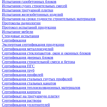
Испытания газобетонных блоков
Испытания сухих строительных смесей
Испытания тротуарной плитки
Испытания железобетонных изделий
Испытания на сроки годности строительных материалов
Протоколы радиологии
Протокол испытаний продукции
Испытание мебели
Стендовые испытания
Сертификация
Экспертная сертификация продукции
Сертификация металлоизделий
Сертификация стеклопакетов, окон и оконных блоков
Сертификация дверных блоков
Сертификация строительной смеси и бетона
Сертификация ПГС
Сертификация труб
Сертификация профилей
Сертификация стальных гнутых профилей
Сертификация стальных канатов
Сертификация теплоизоляционных материалов
Сертификация кирпича
Сертификат на тротуарную плитку
Сертификация раствора
Сертификация уплотнителей