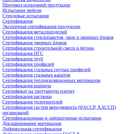
Протокол испытаний продукции
Испытание мебели
Стендовые испытания
Сертификация
Экспертная сертификация продукции
Сертификация металлоизделий
Сертификация стеклопакетов, окон и оконных блоков
Сертификация дверных блоков
Сертификация строительной смеси и бетона
Сертификация ПГС
Сертификация труб
Сертификация профилей
Сертификация стальных гнутых профилей
Сертификация стальных канатов
Сертификация теплоизоляционных материалов
Сертификация кирпича
Сертификат на тротуарную плитку
Сертификация раствора
Сертификация уплотнителей
Сертификация систем менеджмента (HACCP, ХАССП)
организаций
Сертификационные и лабораторные испытания
Декларирование материалов
Добровольная сертификация