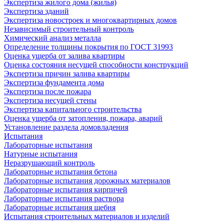
Экспертиза жилого дома (жилья)
Экспертиза зданий
Экспертиза новостроек и многоквартирных домов
Независимый строительный контроль
Химический анализ металла
Определение толщины покрытия по ГОСТ 31993
Оценка ущерба от залива квартиры
Оценка состояния несущей способности конструкций
Экспертиза причин залива квартиры
Экспертиза фундамента дома
Экспертиза после пожара
Экспертиза несущей стены
Экспертиза капитального строительства
Оценка ущерба от затопления, пожара, аварий
Установление раздела домовладения
Испытания
Лабораторные испытания
Натурные испытания
Неразрушающий контроль
Лабораторные испытания бетона
Лабораторные испытания дорожных материалов
Лабораторные испытания кирпичей
Лабораторные испытания раствора
Лабораторные испытания щебня
Испытания строительных материалов и изделий