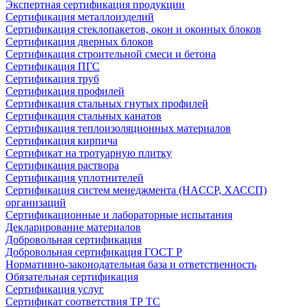
Экспертная сертификация продукции
Сертификация металлоизделий
Сертификация стеклопакетов, окон и оконных блоков
Сертификация дверных блоков
Сертификация строительной смеси и бетона
Сертификация ПГС
Сертификация труб
Сертификация профилей
Сертификация стальных гнутых профилей
Сертификация стальных канатов
Сертификация теплоизоляционных материалов
Сертификация кирпича
Сертификат на тротуарную плитку
Сертификация раствора
Сертификация уплотнителей
Сертификация систем менеджмента (HACCP, ХАССП)
организаций
Сертификационные и лабораторные испытания
Декларирование материалов
Добровольная сертификация
Добровольная сертификация ГОСТ Р
Нормативно-законодательная база и ответственность
Обязательная сертификация
Сертификация услуг
Сертификат соответствия ТР ТС