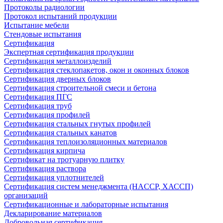
Протоколы радиологии
Протокол испытаний продукции
Испытание мебели
Стендовые испытания
Сертификация
Экспертная сертификация продукции
Сертификация металлоизделий
Сертификация стеклопакетов, окон и оконных блоков
Сертификация дверных блоков
Сертификация строительной смеси и бетона
Сертификация ПГС
Сертификация труб
Сертификация профилей
Сертификация стальных гнутых профилей
Сертификация стальных канатов
Сертификация теплоизоляционных материалов
Сертификация кирпича
Сертификат на тротуарную плитку
Сертификация раствора
Сертификация уплотнителей
Сертификация систем менеджмента (HACCP, ХАССП)
организаций
Сертификационные и лабораторные испытания
Декларирование материалов
Добровольная сертификация