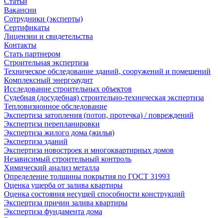
Статьи
Вакансии
Сотрудники (эксперты)
Сертификаты
Лицензии и свидетельства
Контакты
Стать партнером
Строительная экспертиза
Техническое обследование зданий, сооружений и помещений
Комплексный энергоаудит
Исследование строительных объектов
Судебная (досудебная) строительно-техническая экспертиза
Тепловизионное обследование
Экспертиза затопления (потоп, протечка) / повреждений
Экспертиза перепланировки
Экспертиза жилого дома (жилья)
Экспертиза зданий
Экспертиза новостроек и многоквартирных домов
Независимый строительный контроль
Химический анализ металла
Определение толщины покрытия по ГОСТ 31993
Оценка ущерба от залива квартиры
Оценка состояния несущей способности конструкций
Экспертиза причин залива квартиры
Экспертиза фундамента дома