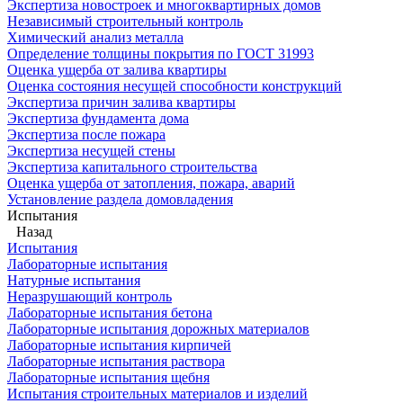
Экспертиза новостроек и многоквартирных домов
Независимый строительный контроль
Химический анализ металла
Определение толщины покрытия по ГОСТ 31993
Оценка ущерба от залива квартиры
Оценка состояния несущей способности конструкций
Экспертиза причин залива квартиры
Экспертиза фундамента дома
Экспертиза после пожара
Экспертиза несущей стены
Экспертиза капитального строительства
Оценка ущерба от затопления, пожара, аварий
Установление раздела домовладения
Испытания
Назад
Испытания
Лабораторные испытания
Натурные испытания
Неразрушающий контроль
Лабораторные испытания бетона
Лабораторные испытания дорожных материалов
Лабораторные испытания кирпичей
Лабораторные испытания раствора
Лабораторные испытания щебня
Испытания строительных материалов и изделий