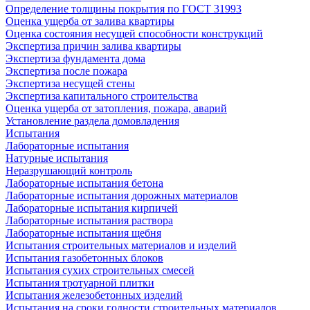
Определение толщины покрытия по ГОСТ 31993
Оценка ущерба от залива квартиры
Оценка состояния несущей способности конструкций
Экспертиза причин залива квартиры
Экспертиза фундамента дома
Экспертиза после пожара
Экспертиза несущей стены
Экспертиза капитального строительства
Оценка ущерба от затопления, пожара, аварий
Установление раздела домовладения
Испытания
Лабораторные испытания
Натурные испытания
Неразрушающий контроль
Лабораторные испытания бетона
Лабораторные испытания дорожных материалов
Лабораторные испытания кирпичей
Лабораторные испытания раствора
Лабораторные испытания щебня
Испытания строительных материалов и изделий
Испытания газобетонных блоков
Испытания сухих строительных смесей
Испытания тротуарной плитки
Испытания железобетонных изделий
Испытания на сроки годности строительных материалов