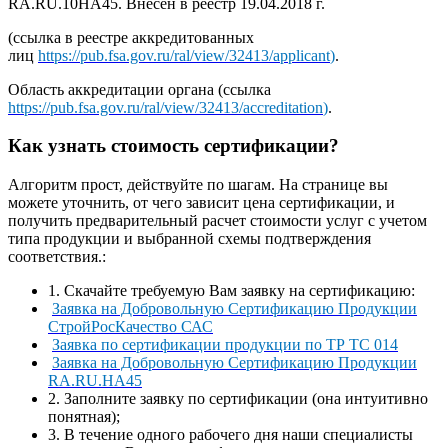
RA.RU.10НА45. Внесен в реестр 19.04.2018 г.
(ссылка в реестре аккредитованных
лиц
https://pub.fsa.gov.ru/ral/view/32413/applicant
)
.
Область аккредитации органа (ссылка
https://pub.fsa.gov.ru/ral/view/32413/accreditation
)
.
Как узнать стоимость сертификации?
Алгоритм прост, действуйте по шагам. На странице вы
можете уточнить, от чего зависит цена сертификации, и
получить предварительный расчет стоимости услуг с учетом
типа продукции и выбранной схемы подтверждения
соответствия.:
1. Скачайте требуемую Вам заявку на сертификацию:
Заявка на Добровольную Сертификацию Продукции
СтройРосКачество САС
Заявка по сертификации продукции по ТР ТС 014
Заявка на Добровольную Сертификацию Продукции
RA.RU.НА45
2. Заполните заявку по сертификации (она интуитивно
понятная);
3. В течение одного рабочего дня наши специалисты