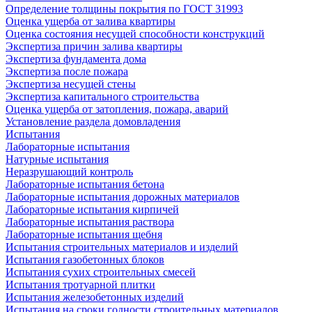
Определение толщины покрытия по ГОСТ 31993
Оценка ущерба от залива квартиры
Оценка состояния несущей способности конструкций
Экспертиза причин залива квартиры
Экспертиза фундамента дома
Экспертиза после пожара
Экспертиза несущей стены
Экспертиза капитального строительства
Оценка ущерба от затопления, пожара, аварий
Установление раздела домовладения
Испытания
Лабораторные испытания
Натурные испытания
Неразрушающий контроль
Лабораторные испытания бетона
Лабораторные испытания дорожных материалов
Лабораторные испытания кирпичей
Лабораторные испытания раствора
Лабораторные испытания щебня
Испытания строительных материалов и изделий
Испытания газобетонных блоков
Испытания сухих строительных смесей
Испытания тротуарной плитки
Испытания железобетонных изделий
Испытания на сроки годности строительных материалов