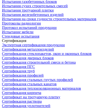
Испытания газобетонных блоков
Испытания сухих строительных смесей
Испытания тротуарной плитки
Испытания железобетонных изделий
Испытания на сроки годности строительных материалов
Протоколы радиологии
Протокол испытаний продукции
Испытание мебели
Стендовые испытания
Сертификация
Экспертная сертификация продукции
Сертификация металлоизделий
Сертификация стеклопакетов, окон и оконных блоков
Сертификация дверных блоков
Сертификация строительной смеси и бетона
Сертификация ПГС
Сертификация труб
Сертификация профилей
Сертификация стальных гнутых профилей
Сертификация стальных канатов
Сертификация теплоизоляционных материалов
Сертификация кирпича
Сертификат на тротуарную плитку
Сертификация раствора
Сертификация уплотнителей