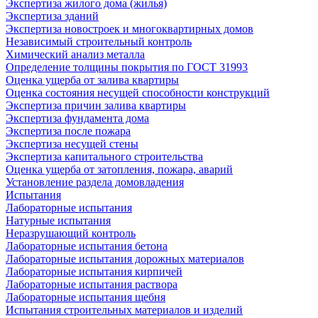
Экспертиза жилого дома (жилья)
Экспертиза зданий
Экспертиза новостроек и многоквартирных домов
Независимый строительный контроль
Химический анализ металла
Определение толщины покрытия по ГОСТ 31993
Оценка ущерба от залива квартиры
Оценка состояния несущей способности конструкций
Экспертиза причин залива квартиры
Экспертиза фундамента дома
Экспертиза после пожара
Экспертиза несущей стены
Экспертиза капитального строительства
Оценка ущерба от затопления, пожара, аварий
Установление раздела домовладения
Испытания
Лабораторные испытания
Натурные испытания
Неразрушающий контроль
Лабораторные испытания бетона
Лабораторные испытания дорожных материалов
Лабораторные испытания кирпичей
Лабораторные испытания раствора
Лабораторные испытания щебня
Испытания строительных материалов и изделий