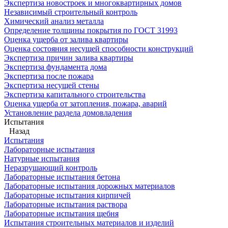
Экспертиза новостроек и многоквартирных домов
Независимый строительный контроль
Химический анализ металла
Определение толщины покрытия по ГОСТ 31993
Оценка ущерба от залива квартиры
Оценка состояния несущей способности конструкций
Экспертиза причин залива квартиры
Экспертиза фундамента дома
Экспертиза после пожара
Экспертиза несущей стены
Экспертиза капитального строительства
Оценка ущерба от затопления, пожара, аварий
Установление раздела домовладения
Испытания
Назад
Испытания
Лабораторные испытания
Натурные испытания
Неразрушающий контроль
Лабораторные испытания бетона
Лабораторные испытания дорожных материалов
Лабораторные испытания кирпичей
Лабораторные испытания раствора
Лабораторные испытания щебня
Испытания строительных материалов и изделий