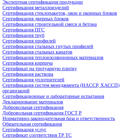
Экспертная сертификация продукции
Сертификация металлоизделий
Сертификация стеклопакетов, окон и оконных блоков
Сертификация дверных блоков
Сертификация строительной смеси и бетона
Сертификация ПГС
Сертификация труб
Сертификация профилей
Сертификация стальных гнутых профилей
Сертификация стальных канатов
Сертификация теплоизоляционных материалов
Сертификация кирпича
Сертификат на тротуарную плитку
Сертификация раствора
Сертификация уплотнителей
Сертификация систем менеджмента (HACCP, ХАССП)
организаций
Сертификационные и лабораторные испытания
Декларирование материалов
Добровольная сертификация
Добровольная сертификация ГОСТ Р
Нормативно-законодательная база и ответственность
Обязательная сертификация
Сертификация услуг
Сертификат соответствия ТР ТС