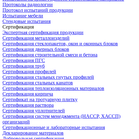
Протоколы радиологии
Протокол испытаний продукции
Испытание мебели
Стендовые испытания
Сертификация
Экспертная сертификация продукции
Сертификация металлоизделий
Сертификация стеклопакетов, окон и оконных блоков
Сертификация дверных блоков
Сертификация строительной смеси и бетона
Сертификация ПГС
Сертификация труб
Сертификация профилей
Сертификация стальных гнутых профилей
Сертификация стальных канатов
Сертификация теплоизоляционных материалов
Сертификация кирпича
Сертификат на тротуарную плитку
Сертификация раствора
Сертификация уплотнителей
Сертификация систем менеджмента (HACCP, ХАССП)
организаций
Сертификационные и лабораторные испытания
Декларирование материалов
Добровольная сертификация