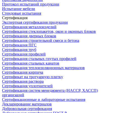
Протокол испытаний продукции
Испытание мебели
Стендовые испытания
Сертификация
Экспертная сертификация продукции
Сертификация металлоизделий
Сертификация стеклопакетов, окон и оконных блоков
Сертификация дверных блоков
Сертификация строительной смеси и бетона
Сертификация ПГС
Сертификация труб
Сертификация профилей
Сертификация стальных гнутых профилей
Сертификация стальных канатов
Сертификация теплоизоляционных материалов
Сертификация кирпича
Сертификат на тротуарную плитку
Сертификация раствора
Сертификация уплотнителей
Сертификация систем менеджмента (HACCP, ХАССП)
организаций
Сертификационные и лабораторные испытания
Декларирование материалов
Добровольная сертификация