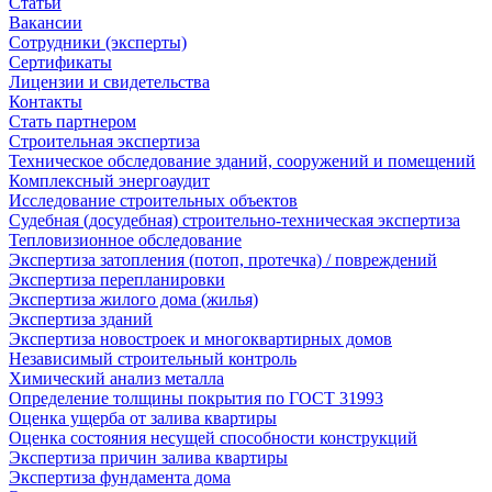
Статьи
Вакансии
Сотрудники (эксперты)
Сертификаты
Лицензии и свидетельства
Контакты
Стать партнером
Строительная экспертиза
Техническое обследование зданий, сооружений и помещений
Комплексный энергоаудит
Исследование строительных объектов
Судебная (досудебная) строительно-техническая экспертиза
Тепловизионное обследование
Экспертиза затопления (потоп, протечка) / повреждений
Экспертиза перепланировки
Экспертиза жилого дома (жилья)
Экспертиза зданий
Экспертиза новостроек и многоквартирных домов
Независимый строительный контроль
Химический анализ металла
Определение толщины покрытия по ГОСТ 31993
Оценка ущерба от залива квартиры
Оценка состояния несущей способности конструкций
Экспертиза причин залива квартиры
Экспертиза фундамента дома