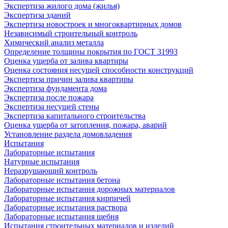
Экспертиза жилого дома (жилья)
Экспертиза зданий
Экспертиза новостроек и многоквартирных домов
Независимый строительный контроль
Химический анализ металла
Определение толщины покрытия по ГОСТ 31993
Оценка ущерба от залива квартиры
Оценка состояния несущей способности конструкций
Экспертиза причин залива квартиры
Экспертиза фундамента дома
Экспертиза после пожара
Экспертиза несущей стены
Экспертиза капитального строительства
Оценка ущерба от затопления, пожара, аварий
Установление раздела домовладения
Испытания
Лабораторные испытания
Натурные испытания
Неразрушающий контроль
Лабораторные испытания бетона
Лабораторные испытания дорожных материалов
Лабораторные испытания кирпичей
Лабораторные испытания раствора
Лабораторные испытания щебня
Испытания строительных материалов и изделий