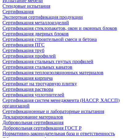
Испытание мебели
Стендовые испытания
Сертификация
Экспертная сертификация продукции
Сертификация металлоизделий
Сертификация стеклопакетов, окон и оконных блоков
Сертификация дверных блоков
Сертификация строительной смеси и бетона
Сертификация ПГС
Сертификация труб
Сертификация профилей
Сертификация стальных гнутых профилей
Сертификация стальных канатов
Сертификация теплоизоляционных материалов
Сертификация кирпича
Сертификат на тротуарную плитку
Сертификация раствора
Сертификация уплотнителей
Сертификация систем менеджмента (HACCP, ХАССП)
организаций
Сертификационные и лабораторные испытания
Декларирование материалов
Добровольная сертификация
Добровольная сертификация ГОСТ Р
Нормативно-законодательная база и ответственность