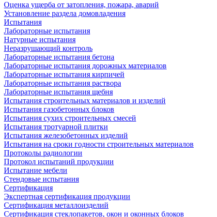
Оценка ущерба от затопления, пожара, аварий
Установление раздела домовладения
Испытания
Лабораторные испытания
Натурные испытания
Неразрушающий контроль
Лабораторные испытания бетона
Лабораторные испытания дорожных материалов
Лабораторные испытания кирпичей
Лабораторные испытания раствора
Лабораторные испытания щебня
Испытания строительных материалов и изделий
Испытания газобетонных блоков
Испытания сухих строительных смесей
Испытания тротуарной плитки
Испытания железобетонных изделий
Испытания на сроки годности строительных материалов
Протоколы радиологии
Протокол испытаний продукции
Испытание мебели
Стендовые испытания
Сертификация
Экспертная сертификация продукции
Сертификация металлоизделий
Сертификация стеклопакетов, окон и оконных блоков