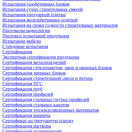
Испытания газобетонных блоков
Испытания сухих строительных смесей
Испытания тротуарной плитки
Испытания железобетонных изделий
Испытания на сроки годности строительных материалов
Протоколы радиологии
Протокол испытаний продукции
Испытание мебели
Стендовые испытания
Сертификация
Экспертная сертификация продукции
Сертификация металлоизделий
Сертификация стеклопакетов, окон и оконных блоков
Сертификация дверных блоков
Сертификация строительной смеси и бетона
Сертификация ПГС
Сертификация труб
Сертификация профилей
Сертификация стальных гнутых профилей
Сертификация стальных канатов
Сертификация теплоизоляционных материалов
Сертификация кирпича
Сертификат на тротуарную плитку
Сертификация раствора
Сертификация уплотнителей