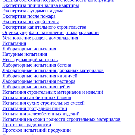
Экспертиза причин залива квартиры
Экспертиза фундамента дома
Экспертиза после пожара
Экспертиза несущей стены
Экспертиза капитального строительства
Оценка ущерба от затопления, пожара, аварий
Установление раздела домовладения
Испытания
Лабораторные испытания
Натурные испытания
Неразрушающий контроль
Лабораторные испытания бетона
Лабораторные испытания дорожных материалов
Лабораторные испытания кирпичей
Лабораторные испытания раствора
Лабораторные испытания щебня
Испытания строительных материалов и изделий
Испытания газобетонных блоков
Испытания сухих строительных смесей
Испытания тротуарной плитки
Испытания железобетонных изделий
Испытания на сроки годности строительных материалов
Протоколы радиологии
Протокол испытаний продукции