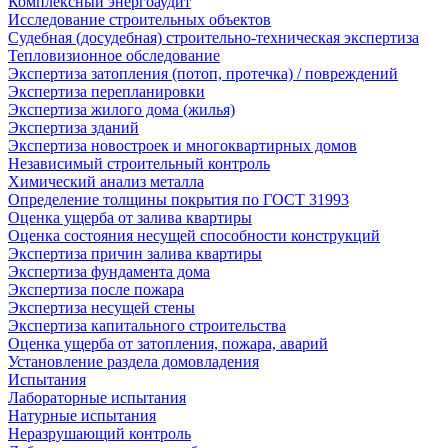
Комплексный энергоаудит
Исследование строительных объектов
Судебная (досудебная) строительно-техническая экспертиза
Тепловизионное обследование
Экспертиза затопления (потоп, протечка) / повреждений
Экспертиза перепланировки
Экспертиза жилого дома (жилья)
Экспертиза зданий
Экспертиза новостроек и многоквартирных домов
Независимый строительный контроль
Химический анализ металла
Определение толщины покрытия по ГОСТ 31993
Оценка ущерба от залива квартиры
Оценка состояния несущей способности конструкций
Экспертиза причин залива квартиры
Экспертиза фундамента дома
Экспертиза после пожара
Экспертиза несущей стены
Экспертиза капитального строительства
Оценка ущерба от затопления, пожара, аварий
Установление раздела домовладения
Испытания
Лабораторные испытания
Натурные испытания
Неразрушающий контроль