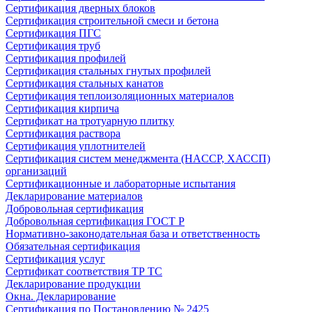
Сертификация дверных блоков
Сертификация строительной смеси и бетона
Сертификация ПГС
Сертификация труб
Сертификация профилей
Сертификация стальных гнутых профилей
Сертификация стальных канатов
Сертификация теплоизоляционных материалов
Сертификация кирпича
Сертификат на тротуарную плитку
Сертификация раствора
Сертификация уплотнителей
Сертификация систем менеджмента (HACCP, ХАССП)
организаций
Сертификационные и лабораторные испытания
Декларирование материалов
Добровольная сертификация
Добровольная сертификация ГОСТ Р
Нормативно-законодательная база и ответственность
Обязательная сертификация
Сертификация услуг
Сертификат соответствия ТР ТС
Декларирование продукции
Окна. Декларирование
Сертификация по Постановлению № 2425