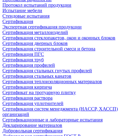
Протокол испытаний продукции
Испытание мебели
Стендовые испытания
Сертификация
Экспертная сертификация продукции
Сертификация металлоизделий
Сертификация стеклопакетов, окон и оконных блоков
Сертификация дверных блоков
Сертификация строительной смеси и бетона
Сертификация ПГС
Сертификация труб
Сертификация профилей
Сертификация стальных гнутых профилей
Сертификация стальных канатов
Сертификация теплоизоляционных материалов
Сертификация кирпича
Сертификат на тротуарную плитку
Сертификация раствора
Сертификация уплотнителей
Сертификация систем менеджмента (HACCP, ХАССП)
организаций
Сертификационные и лабораторные испытания
Декларирование материалов
Добровольная сертификация