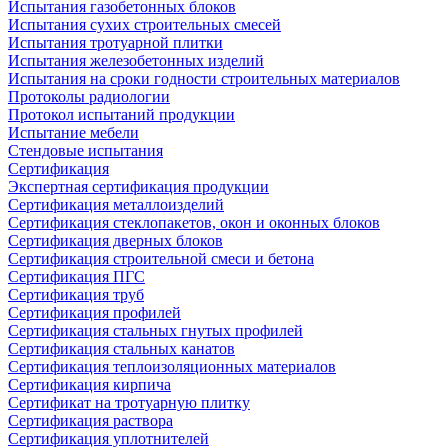
Испытания газобетонных блоков
Испытания сухих строительных смесей
Испытания тротуарной плитки
Испытания железобетонных изделий
Испытания на сроки годности строительных материалов
Протоколы радиологии
Протокол испытаний продукции
Испытание мебели
Стендовые испытания
Сертификация
Экспертная сертификация продукции
Сертификация металлоизделий
Сертификация стеклопакетов, окон и оконных блоков
Сертификация дверных блоков
Сертификация строительной смеси и бетона
Сертификация ПГС
Сертификация труб
Сертификация профилей
Сертификация стальных гнутых профилей
Сертификация стальных канатов
Сертификация теплоизоляционных материалов
Сертификация кирпича
Сертификат на тротуарную плитку
Сертификация раствора
Сертификация уплотнителей