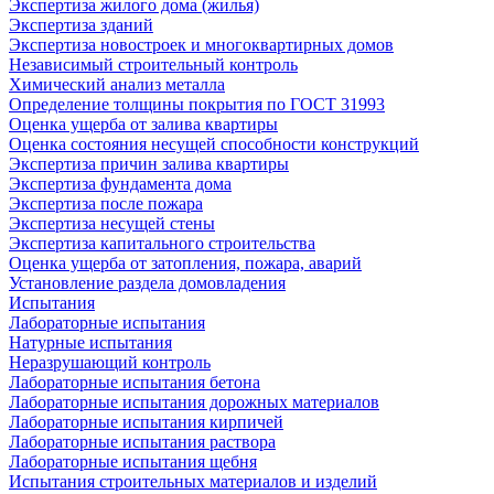
Экспертиза жилого дома (жилья)
Экспертиза зданий
Экспертиза новостроек и многоквартирных домов
Независимый строительный контроль
Химический анализ металла
Определение толщины покрытия по ГОСТ 31993
Оценка ущерба от залива квартиры
Оценка состояния несущей способности конструкций
Экспертиза причин залива квартиры
Экспертиза фундамента дома
Экспертиза после пожара
Экспертиза несущей стены
Экспертиза капитального строительства
Оценка ущерба от затопления, пожара, аварий
Установление раздела домовладения
Испытания
Лабораторные испытания
Натурные испытания
Неразрушающий контроль
Лабораторные испытания бетона
Лабораторные испытания дорожных материалов
Лабораторные испытания кирпичей
Лабораторные испытания раствора
Лабораторные испытания щебня
Испытания строительных материалов и изделий