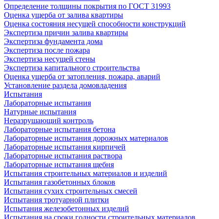
Определение толщины покрытия по ГОСТ 31993
Оценка ущерба от залива квартиры
Оценка состояния несущей способности конструкций
Экспертиза причин залива квартиры
Экспертиза фундамента дома
Экспертиза после пожара
Экспертиза несущей стены
Экспертиза капитального строительства
Оценка ущерба от затопления, пожара, аварий
Установление раздела домовладения
Испытания
Лабораторные испытания
Натурные испытания
Неразрушающий контроль
Лабораторные испытания бетона
Лабораторные испытания дорожных материалов
Лабораторные испытания кирпичей
Лабораторные испытания раствора
Лабораторные испытания щебня
Испытания строительных материалов и изделий
Испытания газобетонных блоков
Испытания сухих строительных смесей
Испытания тротуарной плитки
Испытания железобетонных изделий
Испытания на сроки годности строительных материалов