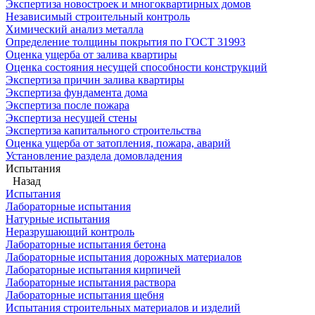
Экспертиза новостроек и многоквартирных домов
Независимый строительный контроль
Химический анализ металла
Определение толщины покрытия по ГОСТ 31993
Оценка ущерба от залива квартиры
Оценка состояния несущей способности конструкций
Экспертиза причин залива квартиры
Экспертиза фундамента дома
Экспертиза после пожара
Экспертиза несущей стены
Экспертиза капитального строительства
Оценка ущерба от затопления, пожара, аварий
Установление раздела домовладения
Испытания
Назад
Испытания
Лабораторные испытания
Натурные испытания
Неразрушающий контроль
Лабораторные испытания бетона
Лабораторные испытания дорожных материалов
Лабораторные испытания кирпичей
Лабораторные испытания раствора
Лабораторные испытания щебня
Испытания строительных материалов и изделий