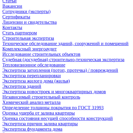
Статьи
Вакансии
Сотрудники (эксперты)
Сертификаты
Лицензии и свидетельства
Контакты
Стать партнером
Строительная экспертиза
Техническое обследование зданий, сооружений и помещений
Комплексный энергоаудит
Исследование строительных объектов
Судебная (досудебная) строительно-техническая экспертиза
Тепловизионное обследование
Экспертиза затопления (потоп, протечка) / повреждений
Экспертиза перепланировки
Экспертиза жилого дома (жилья)
Экспертиза зданий
Экспертиза новостроек и многоквартирных домов
Независимый строительный контроль
Химический анализ металла
Определение толщины покрытия по ГОСТ 31993
Оценка ущерба от залива квартиры
Оценка состояния несущей способности конструкций
Экспертиза причин залива квартиры
Экспертиза фундамента дома