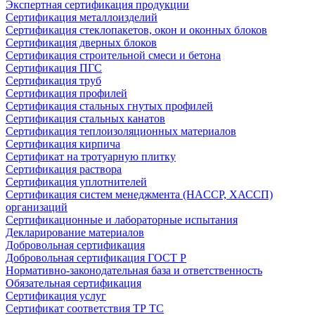
Экспертная сертификация продукции
Сертификация металлоизделий
Сертификация стеклопакетов, окон и оконных блоков
Сертификация дверных блоков
Сертификация строительной смеси и бетона
Сертификация ПГС
Сертификация труб
Сертификация профилей
Сертификация стальных гнутых профилей
Сертификация стальных канатов
Сертификация теплоизоляционных материалов
Сертификация кирпича
Сертификат на тротуарную плитку
Сертификация раствора
Сертификация уплотнителей
Сертификация систем менеджмента (HACCP, ХАССП)
организаций
Сертификационные и лабораторные испытания
Декларирование материалов
Добровольная сертификация
Добровольная сертификация ГОСТ Р
Нормативно-законодательная база и ответственность
Обязательная сертификация
Сертификация услуг
Сертификат соответствия ТР ТС