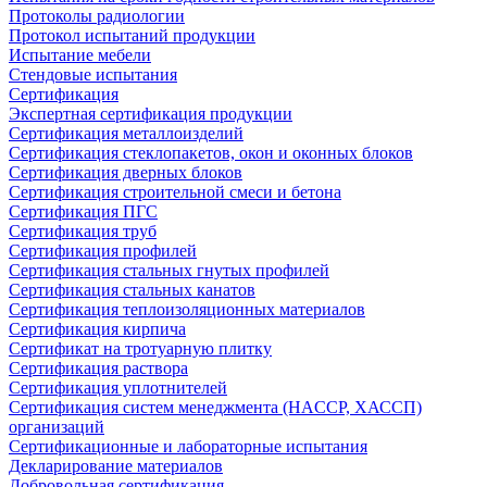
Протоколы радиологии
Протокол испытаний продукции
Испытание мебели
Стендовые испытания
Сертификация
Экспертная сертификация продукции
Сертификация металлоизделий
Сертификация стеклопакетов, окон и оконных блоков
Сертификация дверных блоков
Сертификация строительной смеси и бетона
Сертификация ПГС
Сертификация труб
Сертификация профилей
Сертификация стальных гнутых профилей
Сертификация стальных канатов
Сертификация теплоизоляционных материалов
Сертификация кирпича
Сертификат на тротуарную плитку
Сертификация раствора
Сертификация уплотнителей
Сертификация систем менеджмента (HACCP, ХАССП)
организаций
Сертификационные и лабораторные испытания
Декларирование материалов
Добровольная сертификация