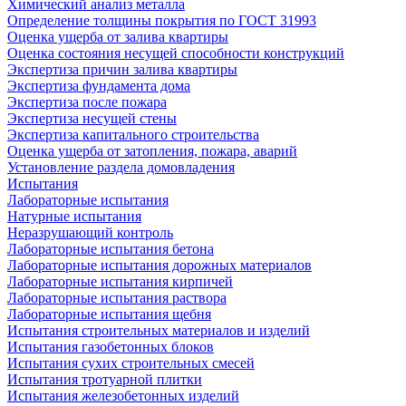
Химический анализ металла
Определение толщины покрытия по ГОСТ 31993
Оценка ущерба от залива квартиры
Оценка состояния несущей способности конструкций
Экспертиза причин залива квартиры
Экспертиза фундамента дома
Экспертиза после пожара
Экспертиза несущей стены
Экспертиза капитального строительства
Оценка ущерба от затопления, пожара, аварий
Установление раздела домовладения
Испытания
Лабораторные испытания
Натурные испытания
Неразрушающий контроль
Лабораторные испытания бетона
Лабораторные испытания дорожных материалов
Лабораторные испытания кирпичей
Лабораторные испытания раствора
Лабораторные испытания щебня
Испытания строительных материалов и изделий
Испытания газобетонных блоков
Испытания сухих строительных смесей
Испытания тротуарной плитки
Испытания железобетонных изделий