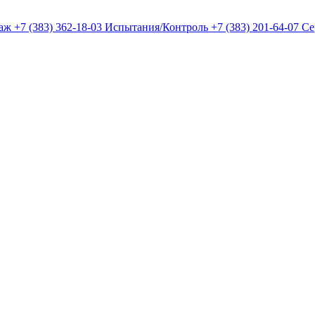
даж
+7 (383) 362-18-03 Испытания/Контроль
+7 (383) 201-64-07 