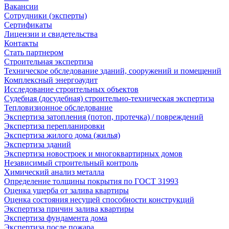
Вакансии
Сотрудники (эксперты)
Сертификаты
Лицензии и свидетельства
Контакты
Стать партнером
Строительная экспертиза
Техническое обследование зданий, сооружений и помещений
Комплексный энергоаудит
Исследование строительных объектов
Судебная (досудебная) строительно-техническая экспертиза
Тепловизионное обследование
Экспертиза затопления (потоп, протечка) / повреждений
Экспертиза перепланировки
Экспертиза жилого дома (жилья)
Экспертиза зданий
Экспертиза новостроек и многоквартирных домов
Независимый строительный контроль
Химический анализ металла
Определение толщины покрытия по ГОСТ 31993
Оценка ущерба от залива квартиры
Оценка состояния несущей способности конструкций
Экспертиза причин залива квартиры
Экспертиза фундамента дома
Экспертиза после пожара