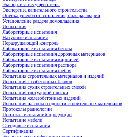
Экспертиза несущей стены
Экспертиза капитального строительства
Оценка ущерба от затопления, пожара, аварий
Установление раздела домовладения
Испытания
Лабораторные испытания
Натурные испытания
Неразрушающий контроль
Лабораторные испытания бетона
Лабораторные испытания дорожных материалов
Лабораторные испытания кирпичей
Лабораторные испытания раствора
Лабораторные испытания щебня
Испытания строительных материалов и изделий
Испытания газобетонных блоков
Испытания сухих строительных смесей
Испытания тротуарной плитки
Испытания железобетонных изделий
Испытания на сроки годности строительных материалов
Протоколы радиологии
Протокол испытаний продукции
Испытание мебели
Стендовые испытания
Сертификация
Экспертная сертификация продукции