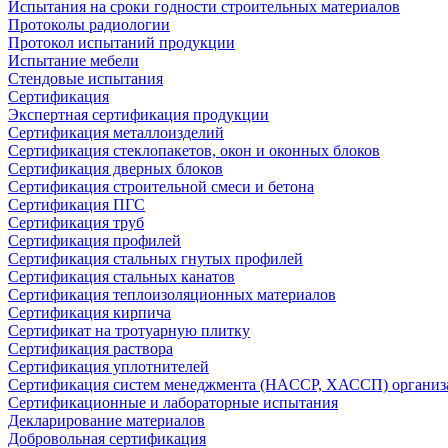
Испытания на сроки годности строительных материалов
Протоколы радиологии
Протокол испытаний продукции
Испытание мебели
Стендовые испытания
Сертификация
Экспертная сертификация продукции
Сертификация металлоизделий
Сертификация стеклопакетов, окон и оконных блоков
Сертификация дверных блоков
Сертификация строительной смеси и бетона
Сертификация ПГС
Сертификация труб
Сертификация профилей
Сертификация стальных гнутых профилей
Сертификация стальных канатов
Сертификация теплоизоляционных материалов
Сертификация кирпича
Сертификат на тротуарную плитку
Сертификация раствора
Сертификация уплотнителей
Сертификация систем менеджмента (HACCP, ХАССП) организ
Сертификационные и лабораторные испытания
Декларирование материалов
Добровольная сертификация