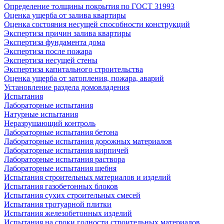
Определение толщины покрытия по ГОСТ 31993
Оценка ущерба от залива квартиры
Оценка состояния несущей способности конструкций
Экспертиза причин залива квартиры
Экспертиза фундамента дома
Экспертиза после пожара
Экспертиза несущей стены
Экспертиза капитального строительства
Оценка ущерба от затопления, пожара, аварий
Установление раздела домовладения
Испытания
Лабораторные испытания
Натурные испытания
Неразрушающий контроль
Лабораторные испытания бетона
Лабораторные испытания дорожных материалов
Лабораторные испытания кирпичей
Лабораторные испытания раствора
Лабораторные испытания щебня
Испытания строительных материалов и изделий
Испытания газобетонных блоков
Испытания сухих строительных смесей
Испытания тротуарной плитки
Испытания железобетонных изделий
Испытания на сроки годности строительных материалов