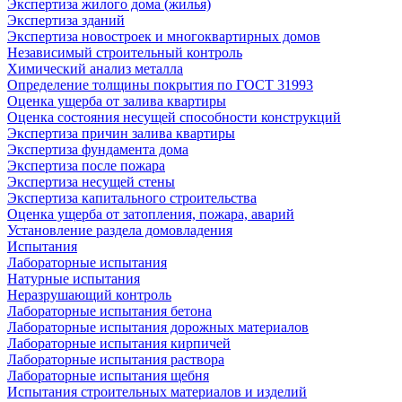
Экспертиза жилого дома (жилья)
Экспертиза зданий
Экспертиза новостроек и многоквартирных домов
Независимый строительный контроль
Химический анализ металла
Определение толщины покрытия по ГОСТ 31993
Оценка ущерба от залива квартиры
Оценка состояния несущей способности конструкций
Экспертиза причин залива квартиры
Экспертиза фундамента дома
Экспертиза после пожара
Экспертиза несущей стены
Экспертиза капитального строительства
Оценка ущерба от затопления, пожара, аварий
Установление раздела домовладения
Испытания
Лабораторные испытания
Натурные испытания
Неразрушающий контроль
Лабораторные испытания бетона
Лабораторные испытания дорожных материалов
Лабораторные испытания кирпичей
Лабораторные испытания раствора
Лабораторные испытания щебня
Испытания строительных материалов и изделий