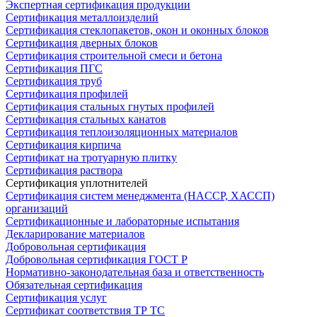
Экспертная сертификация продукции
Сертификация металлоизделий
Сертификация стеклопакетов, окон и оконных блоков
Сертификация дверных блоков
Сертификация строительной смеси и бетона
Сертификация ПГС
Сертификация труб
Сертификация профилей
Сертификация стальных гнутых профилей
Сертификация стальных канатов
Сертификация теплоизоляционных материалов
Сертификация кирпича
Сертификат на тротуарную плитку
Сертификация раствора
Сертификация уплотнителей
Сертификация систем менеджмента (HACCP, ХАССП)
организаций
Сертификационные и лабораторные испытания
Декларирование материалов
Добровольная сертификация
Добровольная сертификация ГОСТ Р
Нормативно-законодательная база и ответственность
Обязательная сертификация
Сертификация услуг
Сертификат соответствия ТР ТС