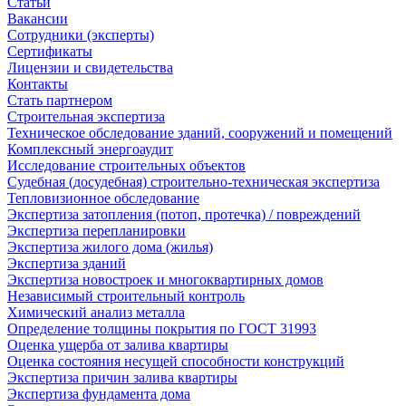
Статьи
Вакансии
Сотрудники (эксперты)
Сертификаты
Лицензии и свидетельства
Контакты
Стать партнером
Строительная экспертиза
Техническое обследование зданий, сооружений и помещений
Комплексный энергоаудит
Исследование строительных объектов
Судебная (досудебная) строительно-техническая экспертиза
Тепловизионное обследование
Экспертиза затопления (потоп, протечка) / повреждений
Экспертиза перепланировки
Экспертиза жилого дома (жилья)
Экспертиза зданий
Экспертиза новостроек и многоквартирных домов
Независимый строительный контроль
Химический анализ металла
Определение толщины покрытия по ГОСТ 31993
Оценка ущерба от залива квартиры
Оценка состояния несущей способности конструкций
Экспертиза причин залива квартиры
Экспертиза фундамента дома