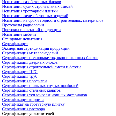
Испытания газобетонных блоков
Испытания сухих строительных смесей
Испытания тротуарной плитки
Испытания железобетонных изделий
Испытания на сроки годности строительных материалов
Протоколы радиологии
Протокол испытаний продукции
Испытание мебели
Стендовые испытания
Сертификация
Экспертная сертификация продукции
Сертификация металлоизделий
Сертификация стеклопакетов, окон и оконных блоков
Сертификация дверных блоков
Сертификация строительной смеси и бетона
Сертификация ПГС
Сертификация труб
Сертификация профилей
Сертификация стальных гнутых профилей
Сертификация стальных канатов
Сертификация теплоизоляционных материалов
Сертификация кирпича
Сертификат на тротуарную плитку
Сертификация раствора
Сертификация уплотнителей