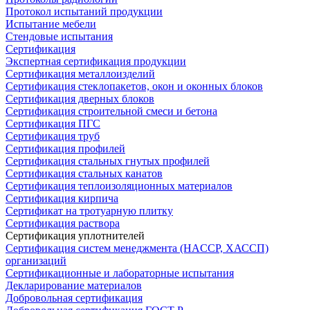
Протокол испытаний продукции
Испытание мебели
Стендовые испытания
Сертификация
Экспертная сертификация продукции
Сертификация металлоизделий
Сертификация стеклопакетов, окон и оконных блоков
Сертификация дверных блоков
Сертификация строительной смеси и бетона
Сертификация ПГС
Сертификация труб
Сертификация профилей
Сертификация стальных гнутых профилей
Сертификация стальных канатов
Сертификация теплоизоляционных материалов
Сертификация кирпича
Сертификат на тротуарную плитку
Сертификация раствора
Сертификация уплотнителей
Сертификация систем менеджмента (HACCP, ХАССП)
организаций
Сертификационные и лабораторные испытания
Декларирование материалов
Добровольная сертификация