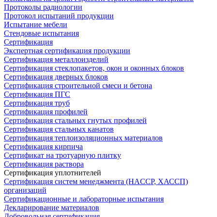
Протоколы радиологии
Протокол испытаний продукции
Испытание мебели
Стендовые испытания
Сертификация
Экспертная сертификация продукции
Сертификация металлоизделий
Сертификация стеклопакетов, окон и оконных блоков
Сертификация дверных блоков
Сертификация строительной смеси и бетона
Сертификация ПГС
Сертификация труб
Сертификация профилей
Сертификация стальных гнутых профилей
Сертификация стальных канатов
Сертификация теплоизоляционных материалов
Сертификация кирпича
Сертификат на тротуарную плитку
Сертификация раствора
Сертификация уплотнителей
Сертификация систем менеджмента (HACCP, ХАССП)
организаций
Сертификационные и лабораторные испытания
Декларирование материалов
Добровольная сертификация