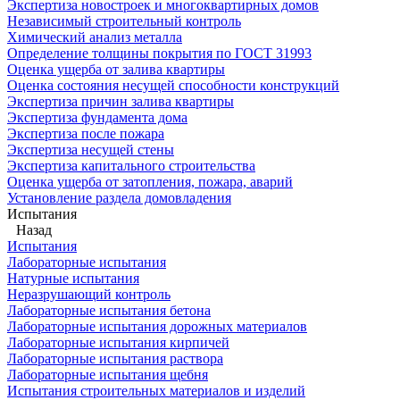
Экспертиза новостроек и многоквартирных домов
Независимый строительный контроль
Химический анализ металла
Определение толщины покрытия по ГОСТ 31993
Оценка ущерба от залива квартиры
Оценка состояния несущей способности конструкций
Экспертиза причин залива квартиры
Экспертиза фундамента дома
Экспертиза после пожара
Экспертиза несущей стены
Экспертиза капитального строительства
Оценка ущерба от затопления, пожара, аварий
Установление раздела домовладения
Испытания
Назад
Испытания
Лабораторные испытания
Натурные испытания
Неразрушающий контроль
Лабораторные испытания бетона
Лабораторные испытания дорожных материалов
Лабораторные испытания кирпичей
Лабораторные испытания раствора
Лабораторные испытания щебня
Испытания строительных материалов и изделий