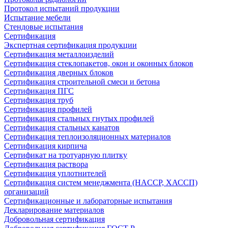
Протокол испытаний продукции
Испытание мебели
Стендовые испытания
Сертификация
Экспертная сертификация продукции
Сертификация металлоизделий
Сертификация стеклопакетов, окон и оконных блоков
Сертификация дверных блоков
Сертификация строительной смеси и бетона
Сертификация ПГС
Сертификация труб
Сертификация профилей
Сертификация стальных гнутых профилей
Сертификация стальных канатов
Сертификация теплоизоляционных материалов
Сертификация кирпича
Сертификат на тротуарную плитку
Сертификация раствора
Сертификация уплотнителей
Сертификация систем менеджмента (HACCP, ХАССП)
организаций
Сертификационные и лабораторные испытания
Декларирование материалов
Добровольная сертификация