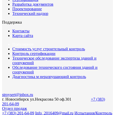
Разработка документов
Проектирование
Технический надзор
Поддержка
Контакты
Карта сайта
Популярное
Стоимость услуг строительный контроль
Контроль сертификации
Техническое обследование экспертиза зданий и
сооружений
Обследование технического состояния зданий и
сооружений
Диагностика м неразрушающий контроль
stroysert@inbox.ru
г. Новосибирск ул.Некрасова 50 оф.301
+7 (383)
201-64-09
Отдел продаж
+7 (383) 201-64-09
Info_2016409@mail.ru
Испытания/Контроль