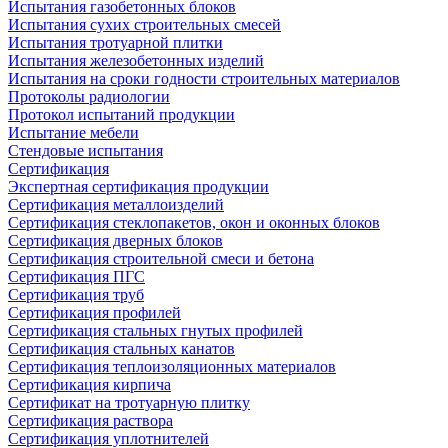
Испытания газобетонных блоков
Испытания сухих строительных смесей
Испытания тротуарной плитки
Испытания железобетонных изделий
Испытания на сроки годности строительных материалов
Протоколы радиологии
Протокол испытаний продукции
Испытание мебели
Стендовые испытания
Сертификация
Экспертная сертификация продукции
Сертификация металлоизделий
Сертификация стеклопакетов, окон и оконных блоков
Сертификация дверных блоков
Сертификация строительной смеси и бетона
Сертификация ПГС
Сертификация труб
Сертификация профилей
Сертификация стальных гнутых профилей
Сертификация стальных канатов
Сертификация теплоизоляционных материалов
Сертификация кирпича
Сертификат на тротуарную плитку
Сертификация раствора
Сертификация уплотнителей