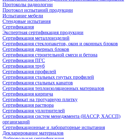
Протоколы радиологии
Протокол испытаний продукции
Испытание мебели
Стендовые испытания
Сертификация
Экспертная сертификация продукции
Сертификация металлоизделий
Сертификация стеклопакетов, окон и оконных блоков
Сертификация дверных блоков
Сертификация строительной смеси и бетона
Сертификация ПГС
Сертификация труб
Сертификация профилей
Сертификация стальных гнутых профилей
Сертификация стальных канатов
Сертификация теплоизоляционных материалов
Сертификация кирпича
Сертификат на тротуарную плитку
Сертификация раствора
Сертификация уплотнителей
Сертификация систем менеджмента (HACCP, ХАССП)
организаций
Сертификационные и лабораторные испытания
Декларирование материалов
Добровольная сертификация