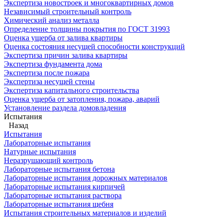
Экспертиза новостроек и многоквартирных домов
Независимый строительный контроль
Химический анализ металла
Определение толщины покрытия по ГОСТ 31993
Оценка ущерба от залива квартиры
Оценка состояния несущей способности конструкций
Экспертиза причин залива квартиры
Экспертиза фундамента дома
Экспертиза после пожара
Экспертиза несущей стены
Экспертиза капитального строительства
Оценка ущерба от затопления, пожара, аварий
Установление раздела домовладения
Испытания
Назад
Испытания
Лабораторные испытания
Натурные испытания
Неразрушающий контроль
Лабораторные испытания бетона
Лабораторные испытания дорожных материалов
Лабораторные испытания кирпичей
Лабораторные испытания раствора
Лабораторные испытания щебня
Испытания строительных материалов и изделий