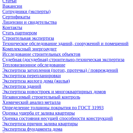
Статьи
Вакансии
Сотрудники (эксперты)
Сертификаты
Лицензии и свидетельства
Контакты
Стать партнером
Строительная экспертиза
Техническое обследование зданий, сооружений и помещений
Комплексный энергоаудит
Исследование строительных объектов
Судебная (досудебная) строительно-техническая экспертиза
Тепловизионное обследование
Экспертиза затопления (потоп, протечка) / повреждений
Экспертиза перепланировки
Экспертиза жилого дома (жилья)
Экспертиза зданий
Экспертиза новостроек и многоквартирных домов
Независимый строительный контроль
Химический анализ металла
Определение толщины покрытия по ГОСТ 31993
Оценка ущерба от залива квартиры
Оценка состояния несущей способности конструкций
Экспертиза причин залива квартиры
Экспертиза фундамента дома