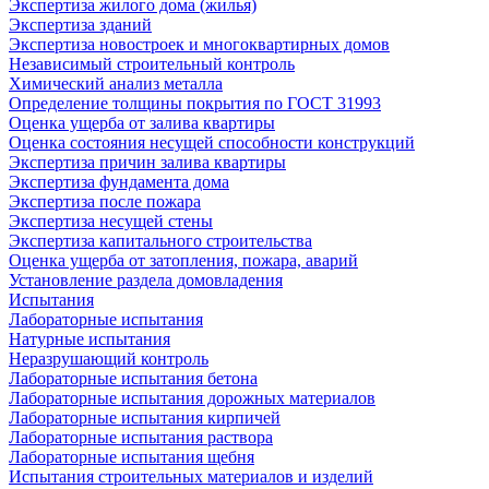
Экспертиза жилого дома (жилья)
Экспертиза зданий
Экспертиза новостроек и многоквартирных домов
Независимый строительный контроль
Химический анализ металла
Определение толщины покрытия по ГОСТ 31993
Оценка ущерба от залива квартиры
Оценка состояния несущей способности конструкций
Экспертиза причин залива квартиры
Экспертиза фундамента дома
Экспертиза после пожара
Экспертиза несущей стены
Экспертиза капитального строительства
Оценка ущерба от затопления, пожара, аварий
Установление раздела домовладения
Испытания
Лабораторные испытания
Натурные испытания
Неразрушающий контроль
Лабораторные испытания бетона
Лабораторные испытания дорожных материалов
Лабораторные испытания кирпичей
Лабораторные испытания раствора
Лабораторные испытания щебня
Испытания строительных материалов и изделий