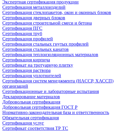
Экспертная сертификация продукции
Сертификация металлоизделий
Сертификация стеклопакетов, окон и оконных блоков
Сертификация дверных блоков
Сертификация строительной смеси и бетона
Сертификация ПГС
Сертификация труб
Сертификация профилей
Сертификация стальных гнутых профилей
Сертификация стальных канатов
Сертификация теплоизоляционных материалов
Сертификация кирпича
Сертификат на тротуарную плитку
Сертификация раствора
Сертификация уплотнителей
Сертификация систем менеджмента (HACCP, ХАССП)
организаций
Сертификационные и лабораторные испытания
Декларирование материалов
Добровольная сертификация
Добровольная сертификация ГОСТ Р
Нормативно-законодательная база и ответственность
Обязательная сертификация
Сертификация услуг
Сертификат соответствия ТР ТС