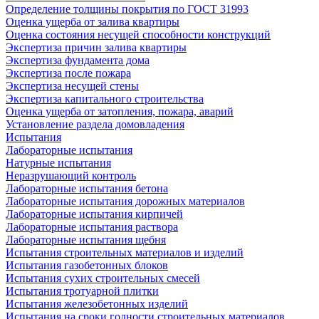
Определение толщины покрытия по ГОСТ 31993
Оценка ущерба от залива квартиры
Оценка состояния несущей способности конструкций
Экспертиза причин залива квартиры
Экспертиза фундамента дома
Экспертиза после пожара
Экспертиза несущей стены
Экспертиза капитального строительства
Оценка ущерба от затопления, пожара, аварий
Установление раздела домовладения
Испытания
Лабораторные испытания
Натурные испытания
Неразрушающий контроль
Лабораторные испытания бетона
Лабораторные испытания дорожных материалов
Лабораторные испытания кирпичей
Лабораторные испытания раствора
Лабораторные испытания щебня
Испытания строительных материалов и изделий
Испытания газобетонных блоков
Испытания сухих строительных смесей
Испытания тротуарной плитки
Испытания железобетонных изделий
Испытания на сроки годности строительных материалов